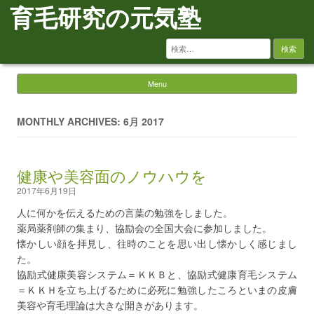
育毛研究の元気塾
検
索:
Menu
Skip to content
MONTHLY ARCHIVES: 6月 2017
健康や美容面のノウハウを
2017年6月19日
人に何かを伝えるための言葉の勉強をしました。
薬局薬剤師の集まり、協励会の全国大会に参加しました。
懐かしい顔を拝見し、往時のことを思い出し懐かしく感じまし
た。
協励式健康美容システム＝ＫＫＢと、協励式健康育毛システム
＝ＫＫＨを立ち上げるために必死に勉強したころといまの皮膚
美容や育毛理論は大きな開きがあります。