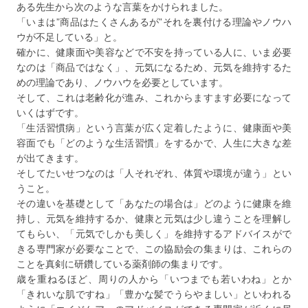
ある先生から次のような言葉をかけられました。
「いまは”商品はたくさんあるが”それを裏付ける理論やノウハ
ウが不足している」と。
確かに、健康面や美容などで不安を持っている人に、いま必要
なのは「商品ではなく」、元気になるため、元気を維持するた
めの理論であり、ノウハウを必要としています。
そして、これは老齢化が進み、これからますます必要になって
いくはずです。
「生活習慣病」という言葉が広く定着したように、健康面や美
容面でも「どのような生活習慣」をするかで、人生に大きな差
が出てきます。
そしてたいせつなのは「人それぞれ、体質や環境が違う」とい
うこと。
その違いを基礎として「あなたの場合は」どのように健康を維
持し、元気を維持するか、健康と元気は少し違うことを理解し
てもらい、「元気でしかも美しく」を維持するアドバイスがで
きる専門家が必要なことで、この協励会の集まりは、これらの
ことを真剣に研鑽している薬剤師の集まりです。
歳を重ねるほど、周りの人から「いつまでも若いわね」とか
「きれいな肌ですね」「豊かな髪でうらやましい」といわれる